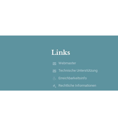
Links
Webmaster
Technische Unterstützung
Erreichbarkeitsinfo
Rechtliche Informationen
Datenschutzerklärung
Impressum
Sitemap
Über unsere Schule