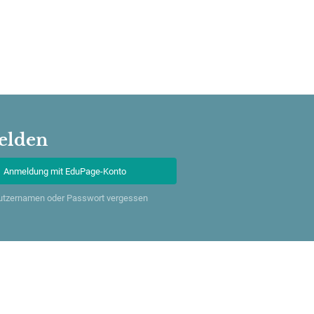
elden
Anmeldung mit EduPage-Konto
utzernamen oder Passwort vergessen