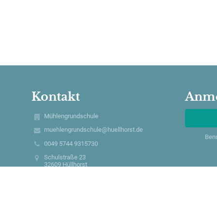
Kontakt
Anm
Mühlengrundschule
muehlengrundschule@huellhorst.de
Ben
0049 5744 9315730
Schulstraße 23
32609 Hüllhorst
Germany
k.hille@muehlengrundschule.de