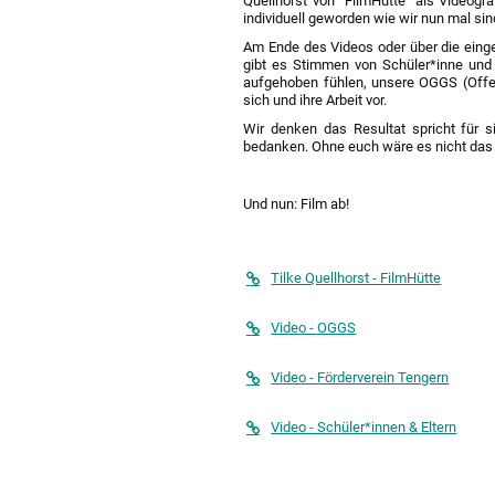
Quellhorst von "FilmHütte" als Videogr
individuell geworden wie wir nun mal sin
Am Ende des Videos oder über die einge
gibt es Stimmen von Schüler*inne und E
aufgehoben fühlen, unsere OGGS (Offe
sich und ihre Arbeit vor.
Wir denken das Resultat spricht für si
bedanken. Ohne euch wäre es nicht das
Und nun: Film ab!
Tilke Quellhorst - FilmHütte
Video - OGGS
Video - Förderverein Tengern
Video - Schüler*innen & Eltern