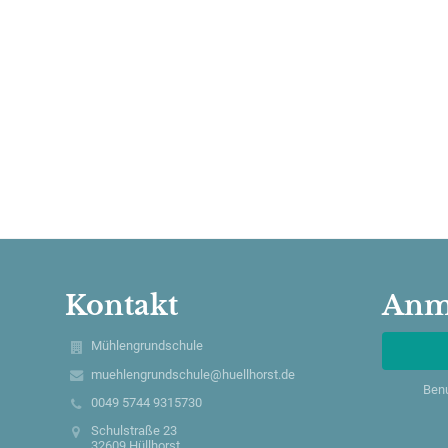
Kontakt
Anm
Mühlengrundschule
muehlengrundschule@huellhorst.de
Ben
0049 5744 9315730
Schulstraße 23
32609 Hüllhorst