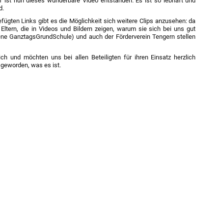
af ist nun dieses wunderbare Video entstanden. Es ist so lebhaft und
d.
fügten Links gibt es die Möglichkeit sich weitere Clips anzusehen: da
ltern, die in Videos und Bildern zeigen, warum sie sich bei uns gut
ne GanztagsGrundSchule) und auch der Förderverein Tengern stellen
ch und möchten uns bei allen Beteiligten für ihren Einsatz herzlich
 geworden, was es ist.