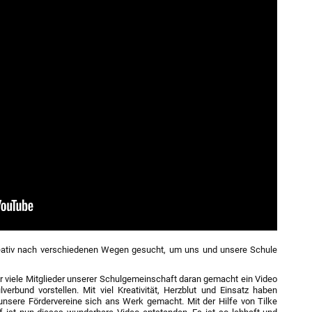
kreativ nach verschiedenen Wegen gesucht, um uns und unsere Schule
r viele Mitglieder unserer Schulgemeinschaft daran gemacht ein Video
verbund vorstellen. Mit viel Kreativität, Herzblut und Einsatz haben
 unsere Fördervereine sich ans Werk gemacht. Mit der Hilfe von Tilke