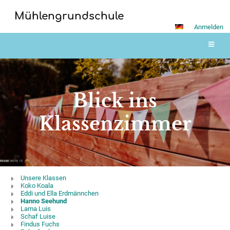
Mühlengrundschule
Anmelden
Blick ins
Klassenzimmer
Blick
Unsere Klassen
Koko Koala
ins
Eddi und Ella Erdmännchen
Hanno Seehund
Klassenzimmer
Lama Luis
Schaf Luise
Findus Fuchs