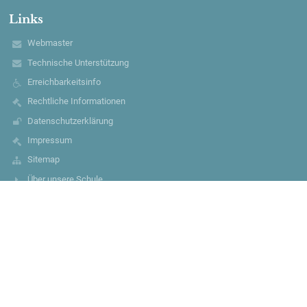
Links
Webmaster
Technische Unterstützung
Erreichbarkeitsinfo
Rechtliche Informationen
Datenschutzerklärung
Impressum
Sitemap
Über unsere Schule
Kontakt
Aktuelles
Kontakt
Mühlengrundschule
muehlengrundschule@huellhorst.de
0049 5744 9315730